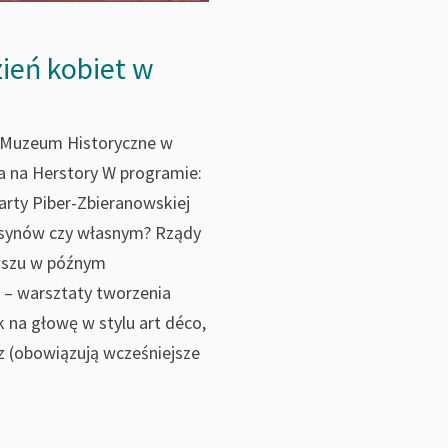
zień kobiet w
t Muzeum Historyczne w
a na Herstory W programie:
arty Piber-Zbieranowskiej
u synów czy własnym? Rządy
wszu w późnym
 – warsztaty tworzenia
k na głowę w stylu art déco,
z (obowiązują wcześniejsze