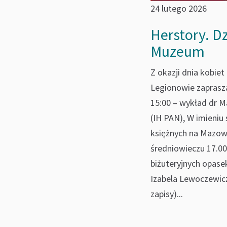
24 lutego 2026
Herstory. D
Muzeum
Z okazji dnia kobie
Legionowie zaprasz
15:00 – wykład dr M
(IH PAN), W imieni
księżnych na Mazo
średniowieczu 17.00
biżuteryjnych opase
Izabela Lewoczewic
zapisy)...