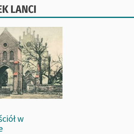
EK LANCI
ściół w
e