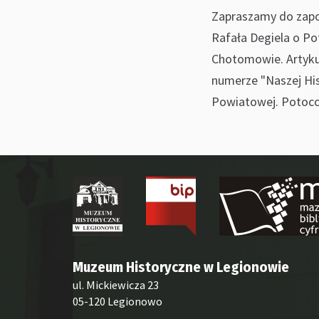
Zapraszamy do zapo
Rafała Degiela o Pot
Chotomowie. Artyku
numerze "Naszej His
Powiatowej. Potocc
Muzeum Historyczne w Legionowie
ul. Mickiewicza 23
05-120 Legionowo