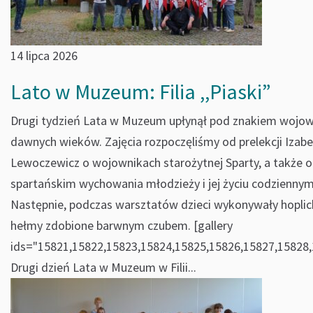
14 lipca 2026
Lato w Muzeum: Filia ,,Piaski”
Drugi tydzień Lata w Muzeum upłynął pod znakiem wojo
dawnych wieków. Zajęcia rozpoczęliśmy od prelekcji Izabe
Lewoczewicz o wojownikach starożytnej Sparty, a także o
spartańskim wychowania młodzieży i jej życiu codziennym
Następnie, podczas warsztatów dzieci wykonywały hoplic
hełmy zdobione barwnym czubem. [gallery
ids="15821,15822,15823,15824,15825,15826,15827,15828,
Drugi dzień Lata w Muzeum w Filii...