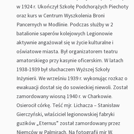
w 1924 r. Ukończył Szkołę Podchorążych Piechoty
oraz kurs w Centrum Wyszkolenia Broni
Pancernych w Modlinie. Podczas służby w 2
batalionie saperów kolejowych Legionowie
aktywnie angażował się w życie kulturalne i
oświatowe miasta. Był organizatorem teatru
amatorskiego przy kasynie oficerskim. W latach
1938-1939 był słuchaczem Wyższej Szkoły
Inżynierii. We wrześniu 1939 r. wykonując rozkaz o
ewakuacji dostał się do sowieckiej niewoli. Został
zamordowany wiosną 1940 r. w Charkowie.
Osierocił córkę. Teść mjr. Lichacza – Stanisław
Gierczyński, właściciel legionowskiej fabryki
guzików „Eternus” został zamordowany przez
Niemców w Palmirach. Na fotografii mjr W.