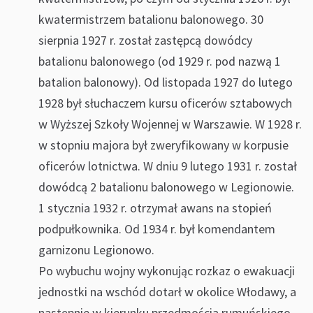
kwatermistrzem batalionu balonowego. 30
sierpnia 1927 r. został zastępcą dowódcy
batalionu balonowego (od 1929 r. pod nazwą 1
batalion balonowy). Od listopada 1927 do lutego
1928 był słuchaczem kursu oficerów sztabowych
w Wyższej Szkoły Wojennej w Warszawie. W 1928 r.
w stopniu majora był zweryfikowany w korpusie
oficerów lotnictwa. W dniu 9 lutego 1931 r. został
dowódcą 2 batalionu balonowego w Legionowie.
1 stycznia 1932 r. otrzymał awans na stopień
podpułkownika. Od 1934 r. był komendantem
garnizonu Legionowo.
Po wybuchu wojny wykonując rozkaz o ewakuacji
jednostki na wschód dotarł w okolice Włodawy, a
następnie w kierunku przedmościa rumuńskiego.