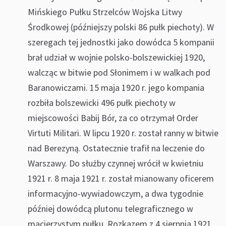
Mińskiego Pułku Strzelców Wojska Litwy
Środkowej (późniejszy polski 86 pułk piechoty). W
szeregach tej jednostki jako dowódca 5 kompanii
brał udział w wojnie polsko-bolszewickiej 1920,
walcząc w bitwie pod Słonimem i w walkach pod
Baranowiczami. 15 maja 1920 r. jego kompania
rozbiła bolszewicki 496 pułk piechoty w
miejscowości Babij Bór, za co otrzymał Order
Virtuti Militari. W lipcu 1920 r. został ranny w bitwie
nad Berezyną. Ostatecznie trafił na leczenie do
Warszawy. Do służby czynnej wrócił w kwietniu
1921 r. 8 maja 1921 r. został mianowany oficerem
informacyjno-wywiadowczym, a dwa tygodnie
później dowódcą plutonu telegraficznego w
macierzystym pułku. Rozkazem z 4 sierpnia 1921