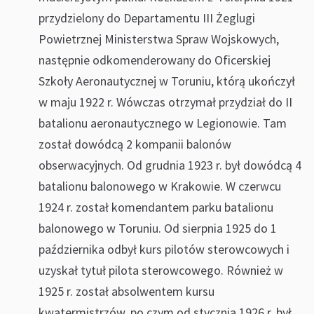
przydzielony do Departamentu III Żeglugi
Powietrznej Ministerstwa Spraw Wojskowych,
następnie odkomenderowany do Oficerskiej
Szkoły Aeronautycznej w Toruniu, którą ukończył
w maju 1922 r. Wówczas otrzymał przydział do II
batalionu aeronautycznego w Legionowie. Tam
został dowódcą 2 kompanii balonów
obserwacyjnych. Od grudnia 1923 r. był dowódcą 4
batalionu balonowego w Krakowie. W czerwcu
1924 r. został komendantem parku batalionu
balonowego w Toruniu. Od sierpnia 1925 do 1
października odbył kurs pilotów sterowcowych i
uzyskał tytuł pilota sterowcowego. Również w
1925 r. został absolwentem kursu
kwatermistrzów, po czym od stycznia 1926 r. był