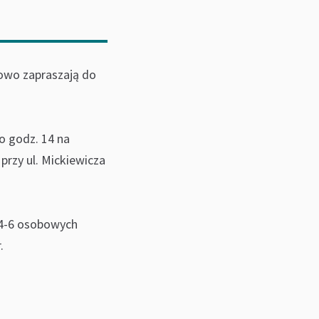
owo zapraszają do
 o godz. 14 na
rzy ul. Mickiewicza
) 4-6 osobowych
.