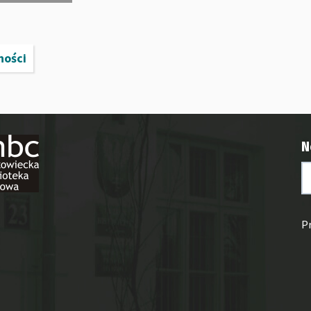
ności
N
P