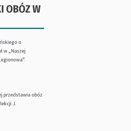
I OBÓZ W
ańskiego o
ał w „Naszej
 Legionowa”.
ej przedstawia obóz
ekcji J.