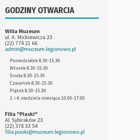
GODZINY OTWARCIA
Willa Muzeum
ul. A. Mickiewicza 23
(22) 774 21 66
admin@muzeum.legionowo.pl
Poniedziałek 8.30-15.30
Wtorek 8.30-15.30
Środa 8.30-15.30
Czwartek 8.30-15.30
Piątek 8.30-15.30
2. i 4. niedziela miesiąca 10.00-17.00
Filia "Piaski"
Al. Sybiraków 23
(22) 378 33 54
filia.piaski@muzeum.legionowo.pl