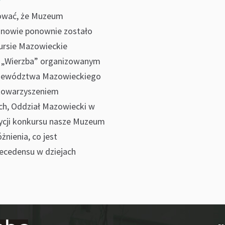
ować, że Muzeum
onowie ponownie zostało
rsie Mazowieckie
 „Wierzba” organizowanym
jewództwa Mazowieckiego
towarzyszeniem
ch, Oddział Mazowiecki w
dycji konkursu nasze Muzeum
żnienia, co jest
ecedensu w dziejach